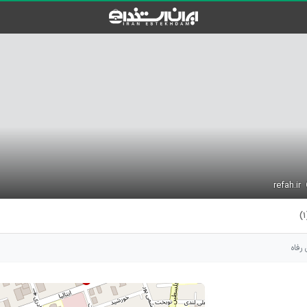
refah.ir
(
رفاه