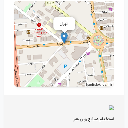
تهران
IranEstekhdam.ir
استخدام صنايع رزين هنر