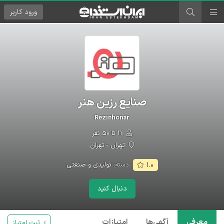
ورود
کاربر
صنايع رزين هنر
Rezinhonar
۱۱ تا ۵۰ نفر
تهران - تهران
دسته:
تولیدی و صنعتی
۱.۰
دنبال کنید
معرفی
آگهی‌ها
امتیازات
ثبت امتیاز