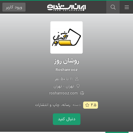
ورود
کاربر
روشان روز
Roshanrooz
۱۱ تا ۵۰ نفر
تهران - تهران
roshanrooz.com
دسته:
رسانه، چاپ و انتشارات
۲.۵
دنبال کنید