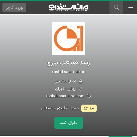
ورود
کاربر
رشد صنعت نیرو
roshd sanat niroo
۵۱ تا ۲۰۰ نفر
تهران - تهران
roshdsanatniroo.com
دسته:
تولیدی و صنعتی
۱.۰
دنبال کنید