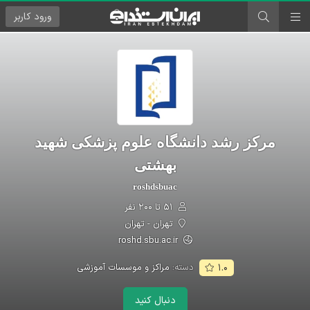
ورود
کاربر
مرکز رشد دانشگاه علوم پزشکی شهید
بهشتی
roshdsbuac
۵۱ تا ۲۰۰ نفر
تهران - تهران
roshd.sbu.ac.ir
دسته:
مراکز و موسسات آموزشی
۱.۰
دنبال کنید