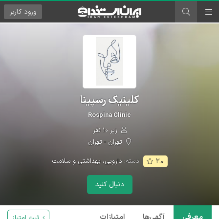
ورود
کاربر
کلینیک رسپینا
Rospina Clinic
زیر ۱۰ نفر
تهران - تهران
دسته:
دارویی، بهداشتی و سلامت
۲.۰
دنبال کنید
معرفی
آگهی‌ها
امتیازات
ثبت امتیاز