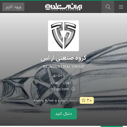
ورود
کاربر
گروه صنعتی آر اس
RS INDUSTRIAL GROUP
۱۱ تا ۵۰ نفر
تهران - تهران
rsigp.com
دسته:
خودرو و صنایع وابسته
۲.۰
دنبال کنید