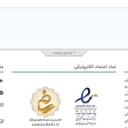
ابتدای صفحه
نماد اعتماد الکترونیکی
ما
 تلاش
ه
ی
ت
د
رت
ان
ی