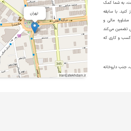
ت، به شما کمک
کنید. با سابقه
تهران
مشاوره مالی و
وس تضمین می‌کند
ر کسب و کاری که
، جنب داروخانه
IranEstekhdam.ir