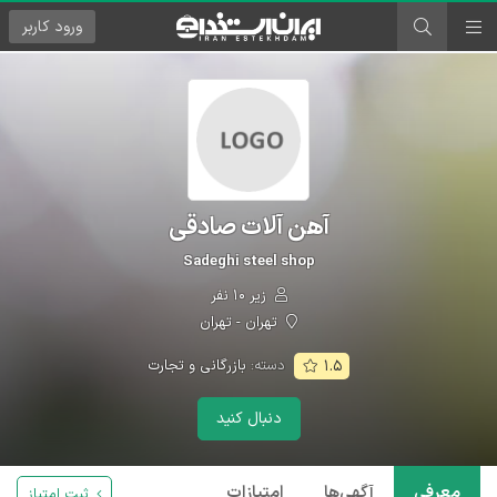
ورود
کاربر
آهن آلات صادقی
Sadeghi steel shop
زیر ۱۰ نفر
تهران - تهران
دسته:
بازرگانی و تجارت
۱.۵
دنبال کنید
معرفی
آگهی‌ها
امتیازات
ثبت امتیاز