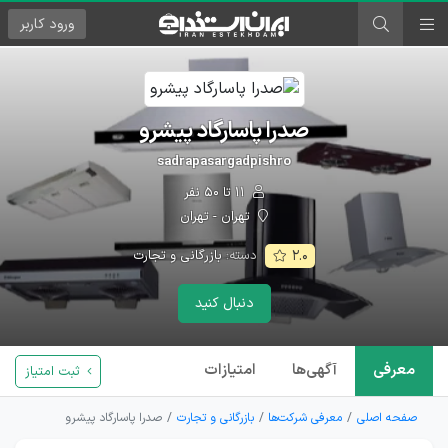
ورود
کاربر
صدرا پاسارگاد پیشرو
sadrapasargadpishro
۱۱ تا ۵۰ نفر
تهران - تهران
دسته:
بازرگانی و تجارت
۲.۰
دنبال کنید
معرفی
آگهی‌ها
امتیازات
ثبت امتیاز
صفحه اصلی
معرفی شرکت‌ها
بازرگانی و تجارت
صدرا پاسارگاد پیشرو