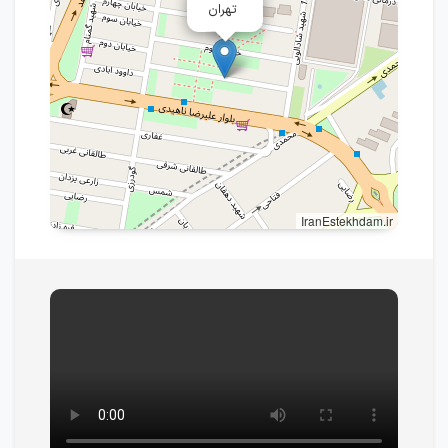
تهران
IranEstekhdam.ir