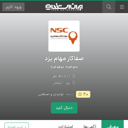
ورود
کاربر
صفاکار مهام یزد
Safakar maham
۱۱ تا ۵۰ نفر
یزد - اشکذر
دسته:
تولیدی و صنعتی
۲.۰
دنبال کنید
معرفی
آگهی‌ها
امتیازات
ثبت امتیاز