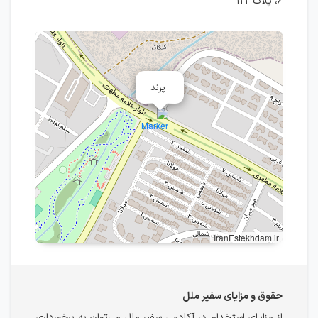
۶، پلاک ۱۲۲
پرند
IranEstekhdam.ir
حقوق و مزایای سفیر ملل
از مزایای استخدام در آکادمی سفیر ملل می‌توان به برخورداری