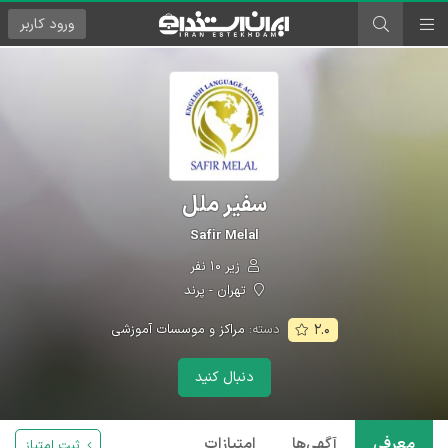
ورود
کاربر
سفیر ملل
Safir Melal
زیر ۱۰ نفر
تهران - پرند
دسته:
مراکز و موسسات آموزشی
۲.۰
دنبال کنید
معرفی
آگهی‌ها
امتیازات
ثبت امتیاز