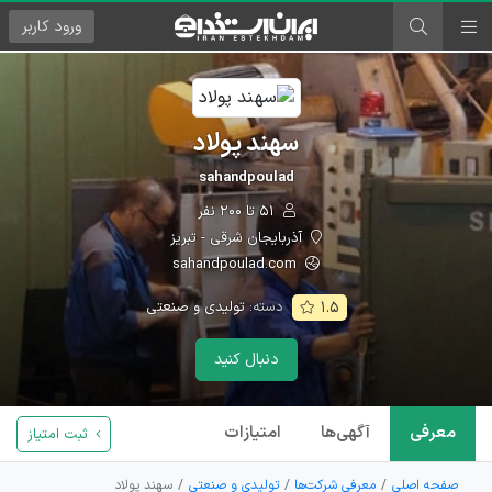
ورود
کاربر
سهند پولاد
sahandpoulad
۵۱ تا ۲۰۰ نفر
آذربایجان شرقی - تبریز
sahandpoulad.com
دسته:
تولیدی و صنعتی
۱.۵
دنبال کنید
معرفی
آگهی‌ها
امتیازات
ثبت امتیاز
صفحه اصلی
معرفی شرکت‌ها
تولیدی و صنعتی
سهند پولاد