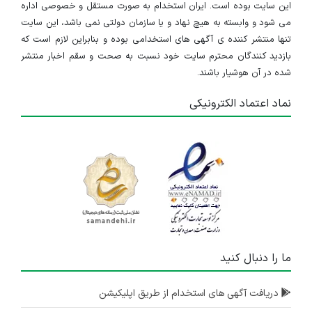
۲ سال پیش
منقضی شده
این سایت بوده است. ایران استخدام به صورت مستقل و خصوصی اداره
می شود و وابسته به هیچ نهاد و یا سازمان دولتی نمی باشد، این سایت
تراشکار ماهر
تنها منتشر کننده ی آگهی های استخدامی بوده و بنابراین لازم است که
بازدید کنندگان محترم سایت خود نسبت به صحت و سقم اخبار منتشر
آذربایجان شرقی
شده در آن هوشیار باشند.
۲ سال پیش
منقضی شده
نماد اعتماد الکترونیکی
استخدام تراشکار
آذربایجان شرقی
۲ سال پیش
منقضی شده
استخدام مهندس صنایع
آذربایجان شرقی
۳ سال پیش
ما را دنبال کنید
منقضی شده
دریافت آگهی های استخدام از طریق اپلیکیشن
کارمند بخش برنامه ریزی تولید و مدیریت انبارها
آذربایجان شرقی