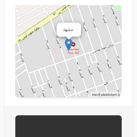
مشهد
IranEstekhdam.ir