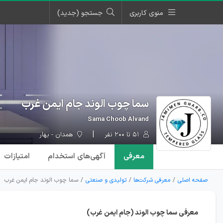
منوی کاربری
جستجو (جدید)
سما چوب الوند جام ایمن غرب
Sama Choob Alvand
۵۱ تا ۲۰۰ نفر
همدان - بهار
معرفی
آگهی‌ها
ی استخدام
امتیازات
صفحه اصلی
معرفی شرکت‌ها
تولیدی و صنعتی
سما چوب الوند جام ایمن غرب
معرفی سما چوب الوند (جام ایمن غرب)