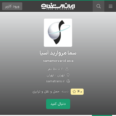
ورود
کاربر
سما مروارید آسیا
samamorvarid asia
۱۱ تا ۵۰ نفر
تهران - تهران
samatrans.ir
دسته:
حمل و نقل و ترابری
۴.۰
دنبال کنید