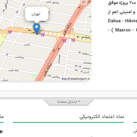
فروش و اجرا سیستم های نظارتی و امنیتی آغاز کرده و تا کنون بیش از ۲۰۰ پروژه موفق
 امنیتی اعم از
تهران
Dahua - Hikvisio -
Clarent ) - تجهیزات شبکه (Maxron - Cisco - Mikrotik - Dlink - TpLink ) -
IranEstekhdam.ir
ابتدای صفحه
نماد اعتماد الکترونیکی
ما
 تلاش