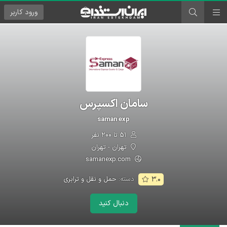
ورود
کاربر
سامان اکسپرس
saman exp
۵۱ تا ۲۰۰ نفر
تهران - تهران
samanexp.com
دسته:
حمل و نقل و ترابری
۳.۰
دنبال کنید