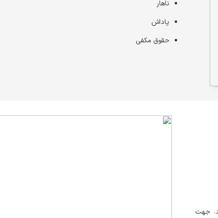
ناهار
پاداش
حقوق مکفی
د. جهت