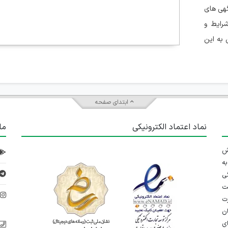
هی های
رایط و
 به این
ابتدای صفحه
نماد اعتماد الکترونیکی
ما
 تلاش
ه
ی
ت
د
رت
ان
ی