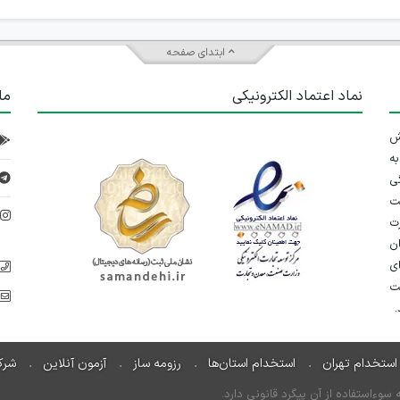
ابتدای صفحه
نماد اعتماد الکترونیکی
ما
 تلاش
ه
ی
ت
د
رت
ان
ی
یت
استخدام تهران
استخدام استان‌ها
رزومه ساز
آزمون آنلاین
شرک
ءاستفاده از آن پیگرد قانونی دارد.