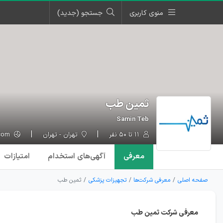
منوی کاربری
جستجو (جدید)
ثمین طب
Samin Teb
۱۱ تا ۵۰ نفر
تهران - تهران
samintebgroup.com
معرفی
آگهی‌ها
ی استخدام
امتیازات
صفحه اصلی
معرفی شرکت‌ها
تجهیزات پزشکی
ثمین طب
معرفی شرکت ثمین‌ طب