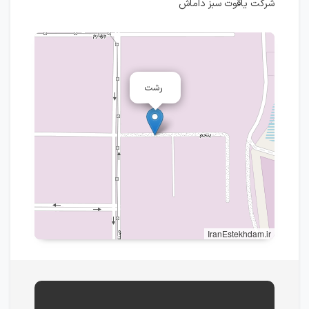
شرکت یاقوت سبز داماش
رشت
IranEstekhdam.ir