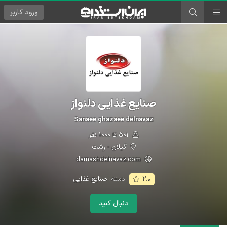
ورود
کاربر
صنایع غذایی دلنواز
Sanaee ghazaee delnavaz
۵۰۱ تا ۱۰۰۰ نفر
گیلان - رشت
damashdelnavaz.com
دسته:
صنایع غذایی
۲.۰
دنبال کنید