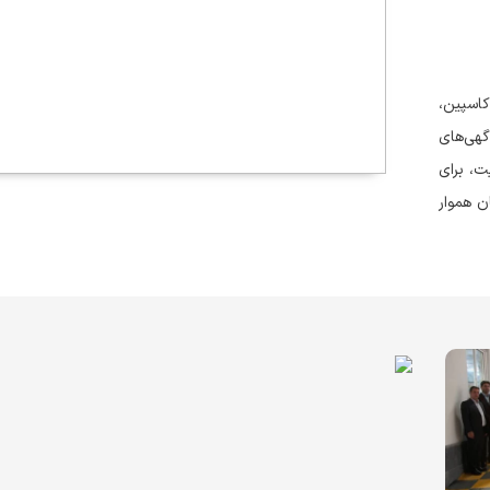
اسپین،
گهی‌های
ت، برای
ن هموار