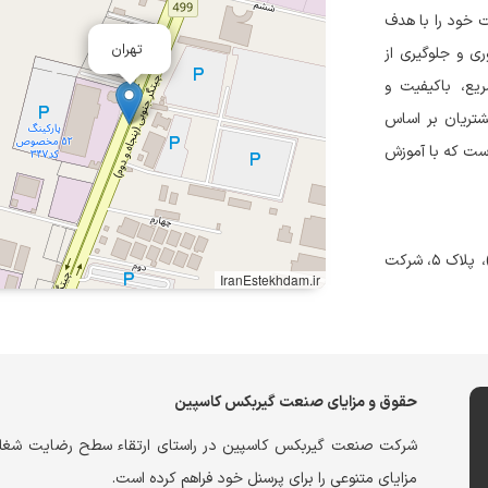
ین با نام تجاری CATI از سال ۱۳۹۲ فعالیت خود را با هدف
تهران
ی و جلوگیری از
یع، باکیفیت و
مشتریان بر اساس
ست که با آموزش
تهران ،کیلومتر ۱۵ اتوبان فتح به سمت غرب، بلوار ۵۲ (چیتگر جنوبی)، پلاک ۵، شرکت
IranEstekhdam.ir
حقوق و مزایای صنعت گیربکس کاسپین
شرکت صنعت گیربکس کاسپین در راستای ارتقاء سطح رضایت شغلی 
مزایای متنوعی را برای پرسنل خود فراهم کرده است.