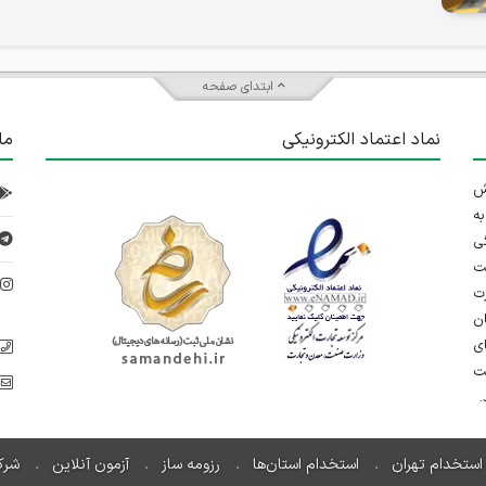
ابتدای صفحه
نماد اعتماد الکترونیکی
ما
 تلاش
ه
ی
ت
د
رت
ان
ی
یت
استخدام تهران
استخدام استان‌ها
رزومه ساز
آزمون آنلاین
شرک