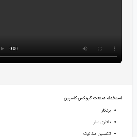
استخدام صنعت گیربکس کاسپین
برقکار
باطری ساز
تکنسین مکانیک