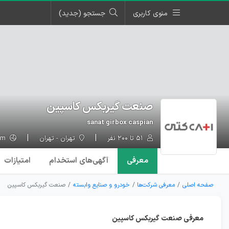
منوی کاربری
جستجو (جدید)
صنعت گیربکس کاسپین
sanat girbox caspian
۵۱ تا ۲۰۰ نفر
تهران - تهران
catigearbox.com
معرفی
آگهی‌ها
ی استخدام
امتیازات
صفحه اصلی
معرفی شرکت‌ها
خودرو و صنایع وابسته
صنعت گیربکس کاسپین
معرفی صنعت گیربکس کاسپین