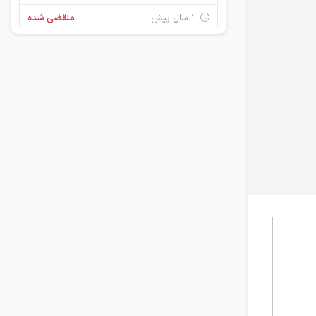
۱ سال پیش
منقضی شده