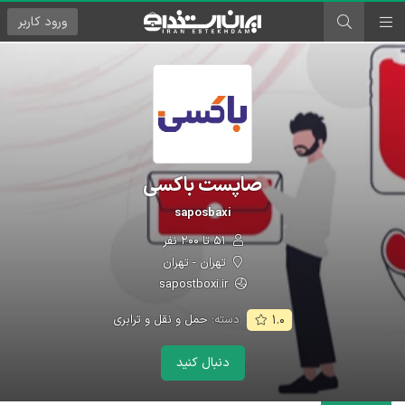
ورود
کاربر
صاپست باکسی
saposbaxi
۵۱ تا ۲۰۰ نفر
تهران - تهران
sapostboxi.ir
دسته:
حمل و نقل و ترابری
۱.۰
دنبال کنید