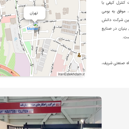
ات کنترل کیفی با
، موفق به بومی
تهران
اولین شرکت دانش
نیان در صنایع
ست.
گاه صنعتی شریف،
IranEstekhdam.ir