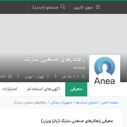
منوی کاربری
جستجو (جدید)
راهکارهای صنعتی سارنگ
sarang
۱۱ تا ۵۰ نفر
تهران - تهران
patravision.com
معرفی
آگهی‌ها
ی استخدام
امتیازات
صفحه اصلی
معرفی شرکت‌ها
تجهیزات پزشکی
راهکارهای صنعتی سارنگ
معرفی راهکارهای صنعتی سارنگ (پاترا ویژن)