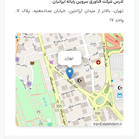
آدرس شرکت فناوری سروین رایانه ایرانیان
تهران، بالاتر از میدان آرژانتین، خیابان عمادمغنیه، پلاک ۷،
واحد ۱۷
تهران
IranEstekhdam.ir