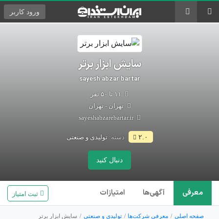
ورود
کاربر
سایش ابزار برتر
sayesh abzar bartar
۱۱ تا ۵۰ نفر
تهران - تهران
sayeshabzarebartar.ir
دسته:
تولیدی و صنعتی
۲.۰
دنبال کنید
معرفی
آگهی‌ها
امتیازات
ثبت امتیاز
صفحه اصلی
معرفی شرکت‌ها
تولیدی و صنعتی
سایش ابزار برتر