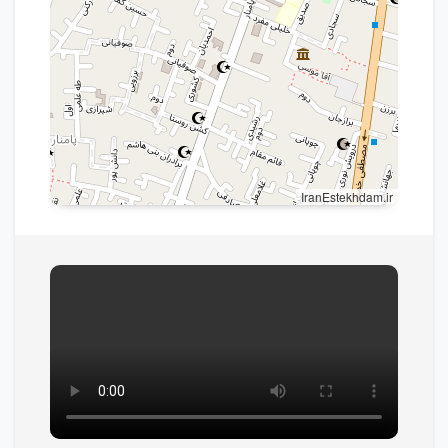
IranEstekhdam.ir