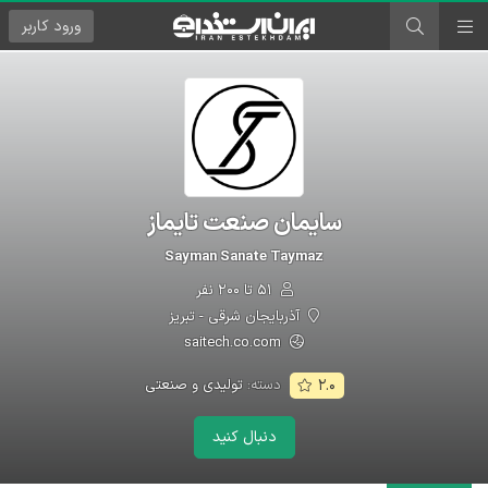
ورود
کاربر
سایمان صنعت تایماز
Sayman Sanate Taymaz
۵۱ تا ۲۰۰ نفر
آذربایجان شرقی - تبریز
saitech.co.com
دسته:
تولیدی و صنعتی
۲.۰
دنبال کنید