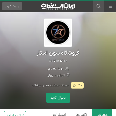
ورود
کاربر
فروشگاه سون استار
Se۷en Star
۱۱ تا ۵۰ نفر
تهران - تهران
دسته:
صنعت مد و پوشاک
۳.۰
دنبال کنید
معرفی
آگهی‌ها
امتیازات
ثبت امتیاز