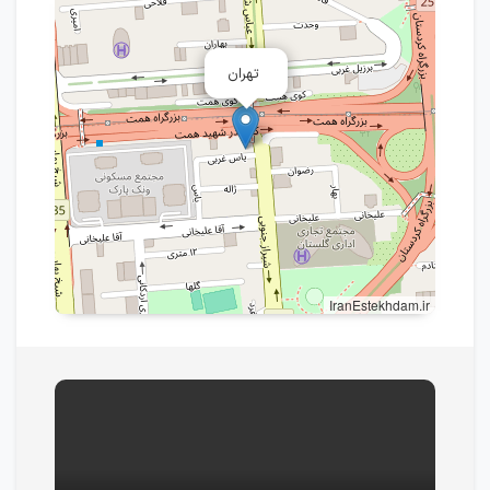
تهران
IranEstekhdam.ir