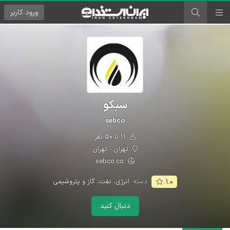
ورود
کاربر
سبکو
sebco
۱۱ تا ۵۰ نفر
تهران - تهران
sebco.co
دسته:
انرژی، نفت، گاز و پتروشیمی
۱.۰
دنبال کنید