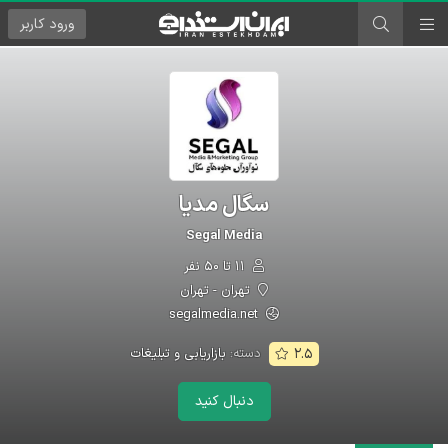
ورود
کاربر
سگال مدیا
Segal Media
۱۱ تا ۵۰ نفر
تهران - تهران
segalmedia.net
دسته:
بازاریابی و تبلیغات
۲.۵
دنبال کنید