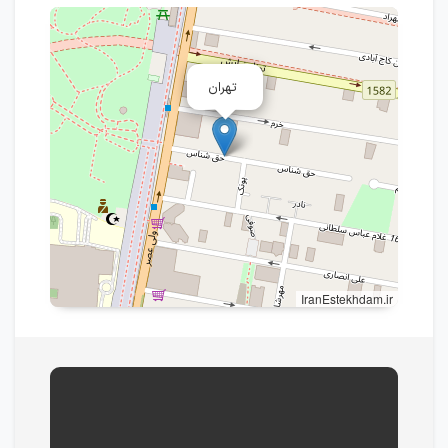
تهران
IranEstekhdam.ir