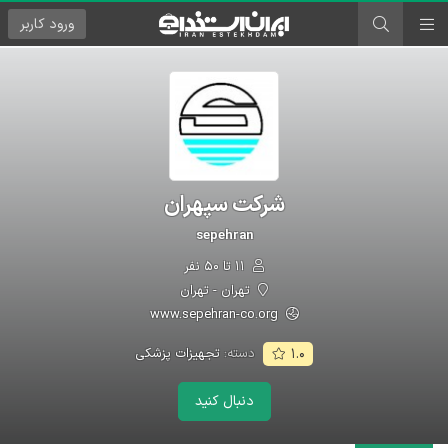
ورود
کاربر
شرکت سپهران
sepehran
۱۱ تا ۵۰ نفر
تهران - تهران
www.sepehran-co.org
دسته:
تجهیزات پزشکی
۱.۰
دنبال کنید