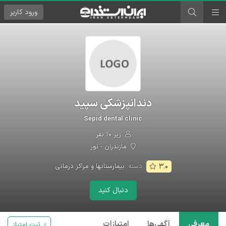
ورود
کاربر
دندانپزشکی سپید
Sepid dental clinic
زیر ۱۰ نفر
مازندران - نور
دسته:
بیمارستانها و مراکز درمانی
۳.۰
دنبال کنید
معرفی
آگهی‌ها
امتیازات
ثبت امتیاز