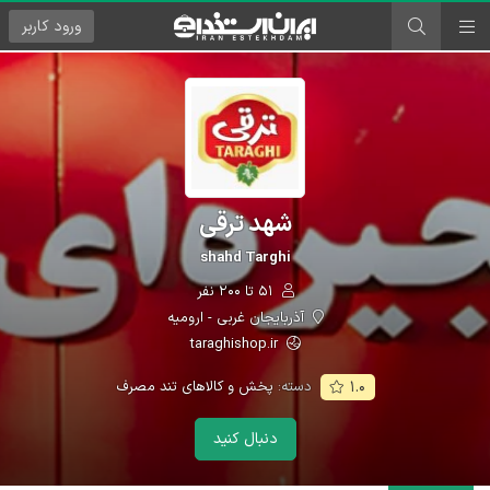
ورود
کاربر
شهد ترقی
shahd Targhi
۵۱ تا ۲۰۰ نفر
آذربایجان غربی - ارومیه
taraghishop.ir
دسته:
پخش و کالاهای تند مصرف
۱.۰
دنبال کنید