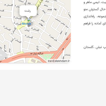
 بیش از ۱۰ سال سابقه فعالیت، تیمی ماهر و
اوم در حال گسترش منو
رشت
ه، راه‌اندازی
 آماده را فراهم
 چپ نبش ،گلستان
IranEstekhdam.ir