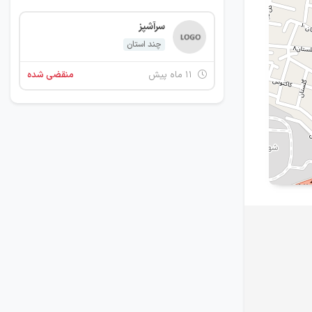
سرآشپز
چند استان
۱۱ ماه پیش
منقضی شده