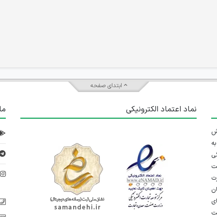
ابتدای صفحه
نماد اعتماد الکترونیکی
ما
 تلاش
ه
ی
ت
د
رت
ان
ی
یت