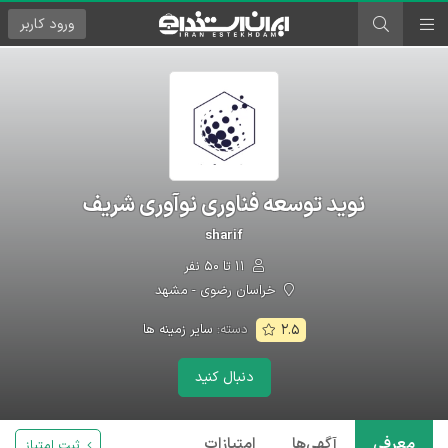
ورود
کاربر
نوید توسعه فناوری نوآوری شریف
sharif
۱۱ تا ۵۰ نفر
خراسان رضوی - مشهد
دسته:
سایر زمینه ها
۲.۵
دنبال کنید
معرفی
آگهی‌ها
امتیازات
ثبت امتیاز