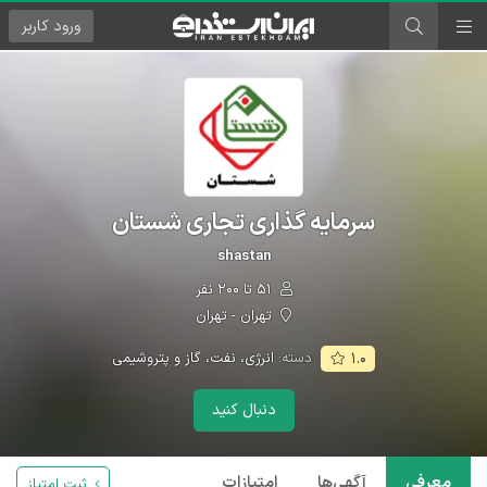
ورود
کاربر
سرمایه گذاری تجاری شستان
shastan
۵۱ تا ۲۰۰ نفر
تهران - تهران
دسته:
انرژی، نفت، گاز و پتروشیمی
۱.۰
دنبال کنید
معرفی
آگهی‌ها
امتیازات
ثبت امتیاز