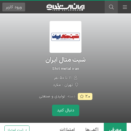
ورود
کاربر
شیت متال ایران
Shit metal iran
۱۱ تا ۵۰ نفر
تهران - ملارد
دسته:
تولیدی و صنعتی
۲.۰
دنبال کنید
معرفی
آگهی‌ها
امتیازات
ثبت امتیاز