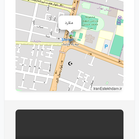
ملارد
IranEstekhdam.ir