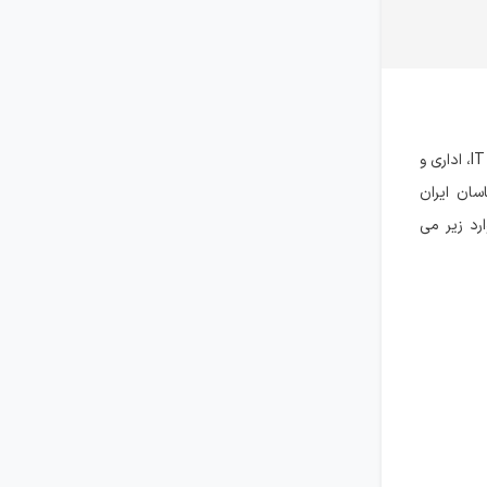
شرکت سیما کالا پویا در عناوین شغلی مختلف و متنوع در زمینه های IT، اداری و
سان ایران
رد زیر می