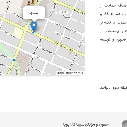
۱۳۹ فعالیت خود را با هدف حمایت از
مشهد
ی، صنایع غذا و
موعه با تکیه بر
 و پشتیبانی از
 فناوری و توسعه
IranEstekhdam.ir
ن نلسون ماندلا (جردن) ، خیابان سلطانی ، پلاک ۷۸ ، طبقه سوم ، واحد
حقوق و مزایای سیما کالا پویا