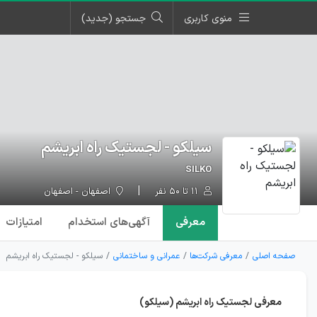
منوی کاربری
جستجو (جدید)
سيلكو - لجستیک راه ابریشم
SILKO
۱۱ تا ۵۰ نفر
اصفهان - اصفهان
معرفی
آگهی‌ها
ی استخدام
امتیازات
صفحه اصلی
معرفی شرکت‌ها
عمرانی و ساختمانی
سيلكو - لجستیک راه ابریشم
معرفی لجستیک راه ابریشم (سيلكو)