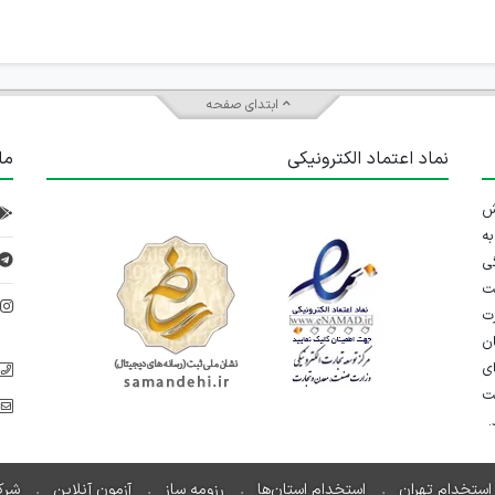
ابتدای صفحه
نماد اعتماد الکترونیکی
ما
 تلاش
ه
ی
ت
د
رت
ان
ی
یت
استخدام تهران
استخدام استان‌ها
رزومه ساز
آزمون آنلاین
شرک