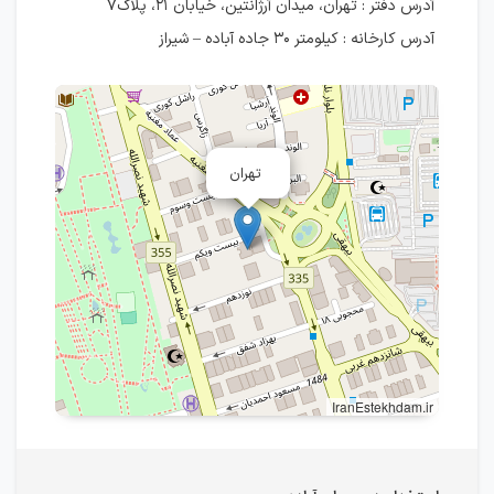
آدرس دفتر : تهران، ميدان آرژانتين، خيابان ۲۱، پلاک۷
آدرس کارخانه : کیلومتر ۳۰ جاده آباده – شیراز
تهران
IranEstekhdam.ir