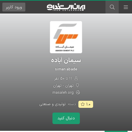
ورود
کاربر
سیمان آباده
siman abade
۱۱ تا ۵۰ نفر
تهران - تهران
masaleh.org
دسته:
تولیدی و صنعتی
۱.۰
دنبال کنید