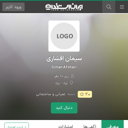
ورود
کاربر
سیمان افشاری
Siman Afshari
زیر ۱۰ نفر
یزد - یزد
دسته:
عمرانی و ساختمانی
۲.۰
دنبال کنید
معرفی
آگهی‌ها
امتیازات
ثبت امتیاز