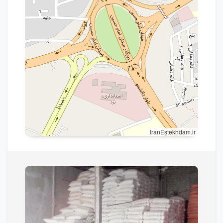
IranEstekhdam.ir