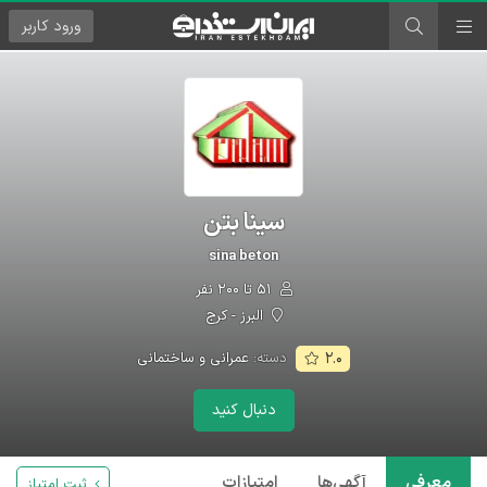
ورود
کاربر
سینا بتن
sina beton
۵۱ تا ۲۰۰ نفر
البرز - کرج
دسته:
عمرانی و ساختمانی
۲.۰
دنبال کنید
معرفی
آگهی‌ها
امتیازات
ثبت امتیاز