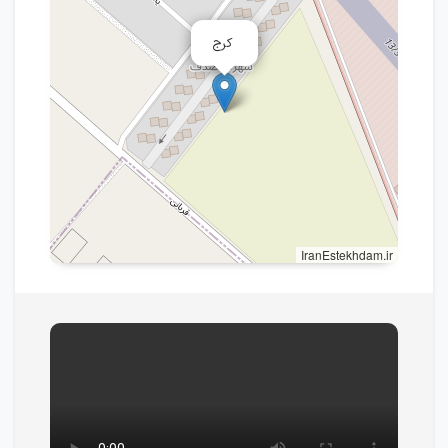
کرج
IranEstekhdam.ir