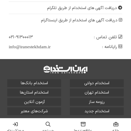
آذربایجان شرقی
دریافت آگهی های استخدام از طریق تلگرام
۶ سال پیش
منقضی شده
دریافت آگهی های استخدام از طریق اینستاگرام
تلفن تماس :
۰۲۱-۹۱۳۰۰۰۱۳
رایانامه :
info@iranestekhdam.ir
استخدام دولتی
استخدام بانک‌ها
استخدام تهران
استخدام استان‌ها
رزومه ساز
آزمون آنلاین
استخدام جدید
شرکت‌های معتبر
تمامی حقوق این سایت برای آلتین سیستم محفوظ است و هر
گونه سوءاستفاده از آن پیگرد قانونی دارد.
خانه
علاقه‌مندی‌ها
جستجو
ورود/ثبت‌نام