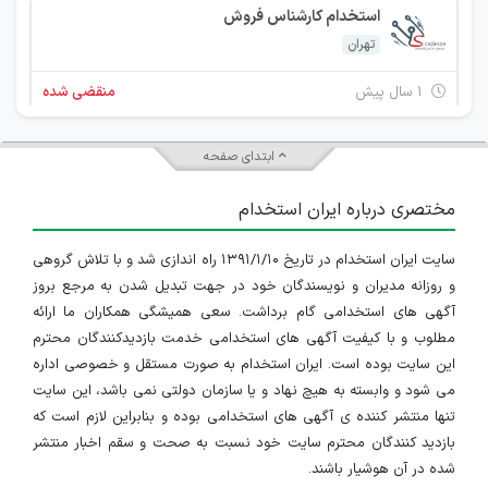
استخدام کارشناس فروش
تهران
۱ سال پیش
منقضی شده
کارشناس کنترل پروژه
ابتدای صفحه
تهران
مختصری درباره ایران استخدام
۱ سال پیش
منقضی شده
سایت ایران استخدام در تاریخ ۱۳۹۱/۱/۱۰ راه اندازی شد و با تلاش گروهی
استخدام کارمند اداری و دفتری
و روزانه مدیران و نویسندگان خود در جهت تبدیل شدن به مرجع بروز
تهران
آگهی های استخدامی گام برداشت. سعی همیشگی همکاران ما ارائه
مطلوب و با کیفیت آگهی های استخدامی خدمت بازدیدکنندگان محترم
۱ سال پیش
منقضی شده
این سایت بوده است. ایران استخدام به صورت مستقل و خصوصی اداره
می شود و وابسته به هیچ نهاد و یا سازمان دولتی نمی باشد، این سایت
استخدام مهندس الکترونیک
تنها منتشر کننده ی آگهی های استخدامی بوده و بنابراین لازم است که
بازدید کنندگان محترم سایت خود نسبت به صحت و سقم اخبار منتشر
تهران
شده در آن هوشیار باشند.