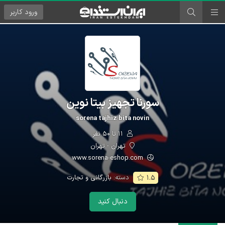
ورود
کاربر
سورنا تجهیز بیتا نوین
sorena tajhiz bita novin
۱۱ تا ۵۰ نفر
تهران - تهران
www.sorena-eshop.com
دسته:
بازرگانی و تجارت
۱.۵
دنبال کنید