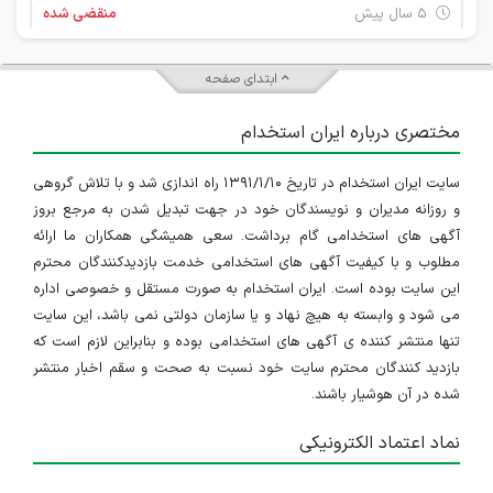
۵ سال پیش
منقضی شده
شرکت ساختمانی آسپان تجارت جهت تکمیل کادر دفتر فنی خود در پروژه باغ شهر كلاه فرنگي واقع در شهر رودهن از افراد واجد شرايط زير دعوت به همكاري مي نمايد
ابتدای صفحه
تهران
مختصری درباره ایران استخدام
۵ سال پیش
منقضی شده
سایت ایران استخدام در تاریخ ۱۳۹۱/۱/۱۰ راه اندازی شد و با تلاش گروهی
استخدام کارشناس کنترل پروژه و کارشناس فاز دو کار معماری
و روزانه مدیران و نویسندگان خود در جهت تبدیل شدن به مرجع بروز
تهران
آگهی های استخدامی گام برداشت. سعی همیشگی همکاران ما ارائه
مطلوب و با کیفیت آگهی های استخدامی خدمت بازدیدکنندگان محترم
۵ سال پیش
منقضی شده
این سایت بوده است. ایران استخدام به صورت مستقل و خصوصی اداره
می شود و وابسته به هیچ نهاد و یا سازمان دولتی نمی باشد، این سایت
تنها منتشر کننده ی آگهی های استخدامی بوده و بنابراین لازم است که
بازدید کنندگان محترم سایت خود نسبت به صحت و سقم اخبار منتشر
شده در آن هوشیار باشند.
نماد اعتماد الکترونیکی