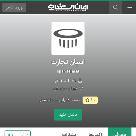
ورود
کاربر
اسپان تجارت
span tejarat
۵۱ تا ۲۰۰ نفر
تهران - رودهن
دسته:
عمرانی و ساختمانی
۱.۰
دنبال کنید
معرفی
آگهی‌ها
امتیازات
ثبت امتیاز