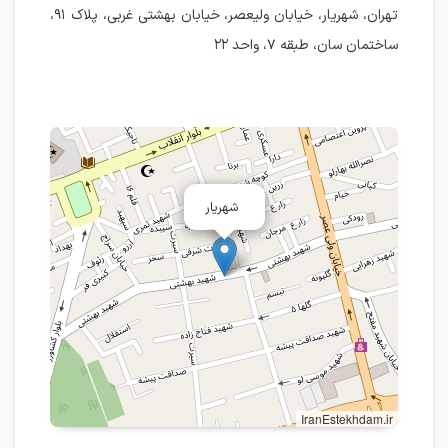
تهران، شهریار، خیابان ولیعصر، خیابان بهشتی غربی، پلاک ۹۱،
ساختمان سان، طبقه ۷، واحد ۲۲
شهریار
IranEstekhdam.ir