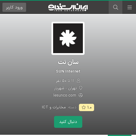
ورود
کاربر
سان نت
SUN Internet
۱۱ تا ۵۰ نفر
تهران - شهریار
lesunco.com
دسته:
مخابرات و ICT
۱.۰
دنبال کنید