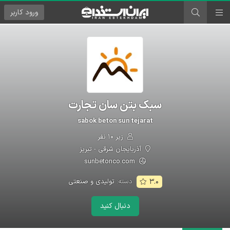
ورود
کاربر
سبک بتن سان تجارت
sabok beton sun tejarat
زیر ۱۰ نفر
آذربایجان شرقی - تبریز
sunbetonco.com
دسته:
تولیدی و صنعتی
۳.۰
دنبال کنید