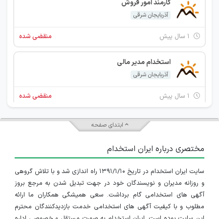
کارمند امور فروش
آذربایجان شرقی
۱ سال پیش
منقضی شده
استخدام مدیر مالی
آذربایجان شرقی
۱ سال پیش
منقضی شده
استخدام حسابدار
ابتدای صفحه
آذربایجان شرقی
مختصری درباره ایران استخدام
IranEstekhdam.ir
۱ سال پیش
منقضی شده
سایت ایران استخدام در تاریخ ۱۳۹۱/۱/۱۰ راه اندازی شد و با تلاش گروهی
استخدام حسابدار
و روزانه مدیران و نویسندگان خود در جهت تبدیل شدن به مرجع بروز
آذربایجان شرقی
آگهی های استخدامی گام برداشت. سعی همیشگی همکاران ما ارائه
مطلوب و با کیفیت آگهی های استخدامی خدمت بازدیدکنندگان محترم
۱ سال پیش
منقضی شده
این سایت بوده است. ایران استخدام به صورت مستقل و خصوصی اداره