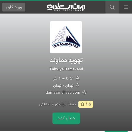
ورود
کاربر
تهویه دماوند
Tahviye Damavand
۵۱ تا ۲۰۰ نفر
تهران - تهران
damavandhvac.com
دسته:
تولیدی و صنعتی
۱.۵
دنبال کنید