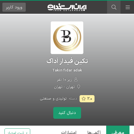
ورود
کاربر
تکین فیدار آداک
Takin fidar adak
زیر ۱۰ نفر
تهران - تهران
دسته:
تولیدی و صنعتی
۲.۰
دنبال کنید
معرفی
آگهی‌ها
امتیازات
ثبت امتیاز